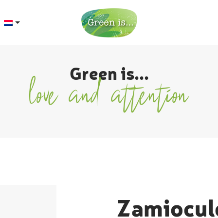
Green is...
love and attention
Zamiocul